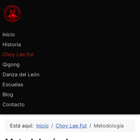
Inicio
Historia
Choy Lee Fut
Qigong
Danza del León
Escuelas
Blog
Contacto
Está aquí:
Inicio
Choy Lee Fut
Metodología