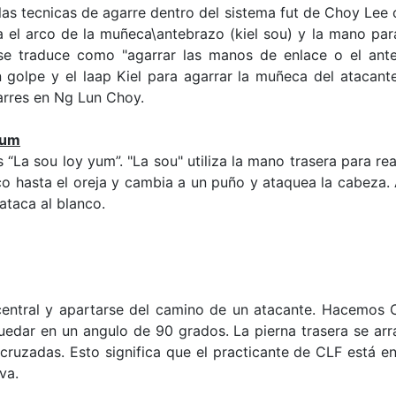
las tecnicas de agarre dentro del sistema fut de Choy Lee
iza el arco de la muñeca\antebrazo (kiel sou) y la mano p
se traduce como "agarrar las manos de enlace o el anteb
n golpe y el laap Kiel para agarrar la muñeca del atacant
arres en Ng Lun Choy.
Yum
“La sou loy yum”. "La sou" utiliza la mano trasera para rea
arco hasta el oreja y cambia a un puño y ataquea la cabez
ataca al blanco.
central y apartarse del camino de un atacante. Hacemos 
dar en un angulo de 90 grados. La pierna trasera se arras
cruzadas. Esto significa que el practicante de CLF está e
va.