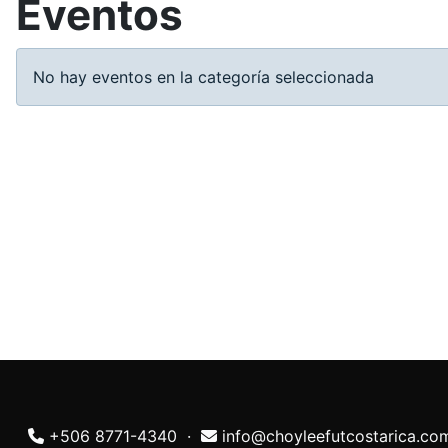
Eventos
No hay eventos en la categoría seleccionada
+506 8771-4340 ·
info@choyleefutcostarica.c